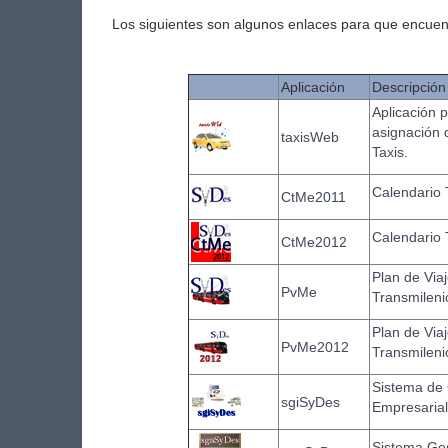
Los siguientes son algunos enlaces para que encuen
Aplicación
Descripción
Aplicación 
asignación 
taxisWeb
Taxis.
Calendario 
CtMe2011
Calendario 
CtMe2012
Plan de Via
PvMe
Transmileni
Plan de Via
PvMe2012
Transmileni
Sistema de 
sgiSyDes
Empresarial
Sistema Ge